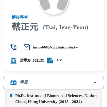
博後學者
蔡正元
(Tsai, Jeng-Yuan)
imjoe666@stat.sinica.edu.tw
CV
環變5F-5021室
學歷
Ph.D., Institute of Biomedical Sciences, Nation
Chung Hsing University (2015 - 2024)