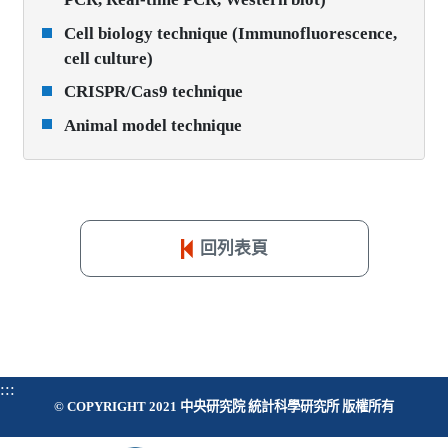
Cell biology technique (Immunofluorescence,
cell culture)
CRISPR/Cas9 technique
Animal model technique
回列表頁
:::
© COPYRIGHT 2021 中央研究院 統計科學研究所 版權所有