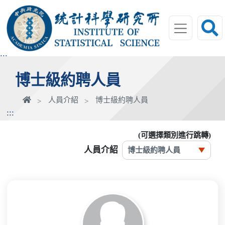
跳
到
主
要
內
:::
容
博士級約聘人員
區
塊
首
人員介紹
博士級約聘人員
頁
:::
(可選擇類別進行跳轉)
人員介紹