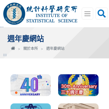
跳
到
主
要
內
:::
容
週年慶網站
區
塊
首
關於本所
週年慶網站
頁
:::