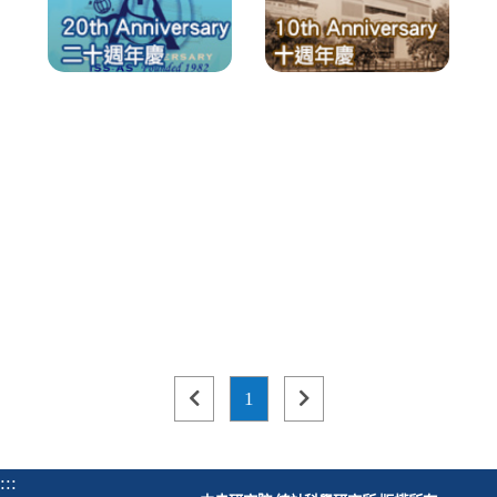
上
page
下
1
一
1
一
頁
頁
:::