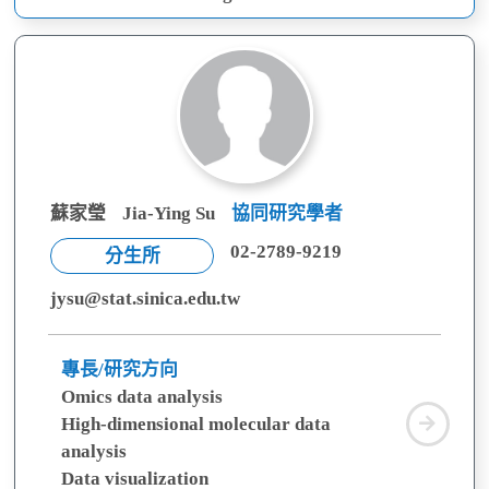
成
蘇家瑩
Jia-Ying Su
協同研究學者
02-2789-9219
分生所
jysu@stat.sinica.edu.tw
專長/研究方向
Omics data analysis
蘇
High-dimensional molecular data
家
analysis
瑩
Data visualization