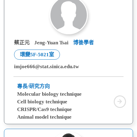
蔡正元
Jeng-Yuan Tsai
博後學者
環變5F-5021室
imjoe666@stat.sinica.edu.tw
專長/研究方向
Molecular biology technique
蔡
Cell biology technique
正
CRISPR/Cas9 technique
元
Animal model technique