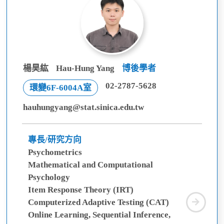
楊昊紘
Hau-Hung Yang
博後學者
02-2787-5628
環變6F-6004A室
hauhungyang@stat.sinica.edu.tw
專長/研究方向
Psychometrics
Mathematical and Computational
Psychology
Item Response Theory (IRT)
楊
Computerized Adaptive Testing (CAT)
昊
Online Learning, Sequential Inference,