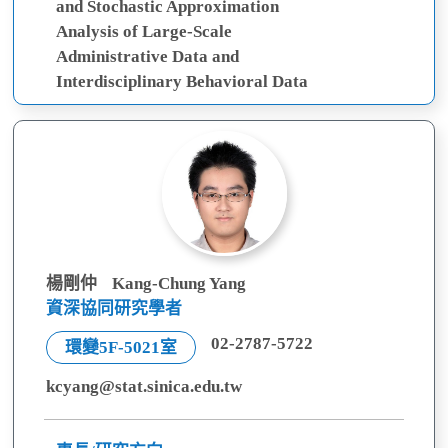
紘
and Stochastic Approximation
Analysis of Large-Scale
Administrative Data and
Interdisciplinary Behavioral Data
楊剛仲
Kang-Chung Yang
資深協同研究學者
02-2787-5722
環變5F-5021室
kcyang@stat.sinica.edu.tw