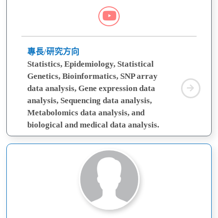
梁
佑
任
專長/研究方向
Statistics, Epidemiology, Statistical
Youtube
Genetics, Bioinformatics, SNP array
梁
data analysis, Gene expression data
佑
analysis, Sequencing data analysis,
任
Metabolomics data analysis, and
biological and medical data analysis.