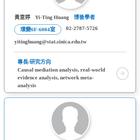
黃意婷
Yi-Ting Huang
博後學者
02-2787-5726
環變6F-6004室
yitinghuang@stat.sinica.edu.tw
專長/研究方向
Causal mediation analysis, real-world
黃
evidence analysis, network meta-
意
analysis
婷