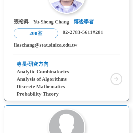
張裕昇
Yu-Sheng Chang
博後學者
02-2783-5611#281
208室
flaschang@stat.sinica.edu.tw
專長/研究方向
Analytic Combinatorics
張
Analysis of Algorithms
裕
Discrete Mathematics
昇
Probability Theory