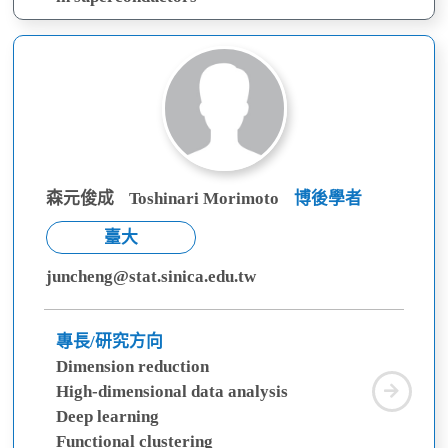
森元俊成
Toshinari Morimoto
博後學者
臺大
juncheng@stat.sinica.edu.tw
專長/研究方向
Dimension reduction
森
High-dimensional data analysis
元
Deep learning
俊
Functional clustering