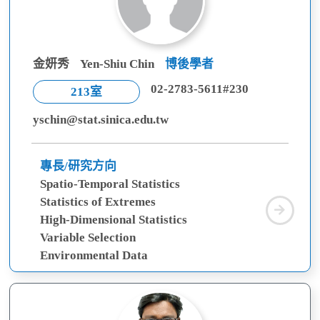
金妍秀
Yen-Shiu Chin
博後學者
02-2783-5611#230
213室
yschin@stat.sinica.edu.tw
專長/研究方向
Spatio-Temporal Statistics
Statistics of Extremes
金
High-Dimensional Statistics
妍
Variable Selection
秀
Environmental Data