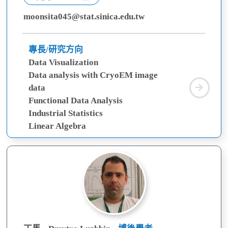
moonsita045@stat.sinica.edu.tw
專長/研究方向
Data Visualization
Data analysis with CryoEM image
林
data
思
Functional Data Analysis
涵
Industrial Statistics
Linear Algebra