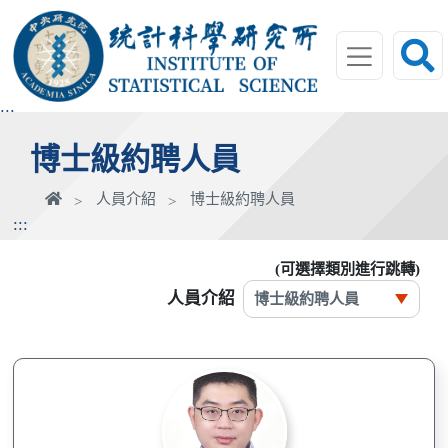
跳
到
主
要
內
:::
容
博士級約聘人員
區
塊
首
人員介紹
博士級約聘人員
頁
:::
(可選擇類別進行跳轉)
人員介紹