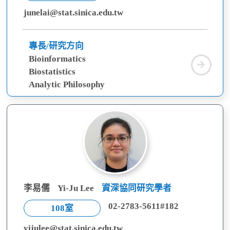
junelai@stat.sinica.edu.tw
專長/研究方向
Bioinformatics
賴
Biostatistics
恩
Analytic Philosophy
語
李易儒
Yi-Ju Lee
資深協同研究學者
02-2783-5611#182
108室
yijulee@stat.sinica.edu.tw