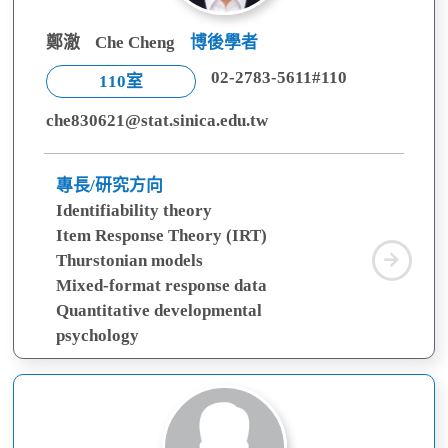
鄭澈
Che Cheng
博後學者
02-2783-5611#110
110室
che830621@stat.sinica.edu.tw
專長/研究方向
Identifiability theory
Item Response Theory (IRT)
鄭
Thurstonian models
澈
Mixed-format response data
Quantitative developmental
psychology