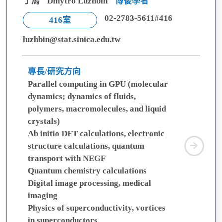
丁馬
Dmytro Luzhbin
博後學者
02-2783-5611#416
416室
luzhbin@stat.sinica.edu.tw
專長/研究方向
Parallel computing in GPU (molecular
dynamics; dynamics of fluids,
polymers, macromolecules, and liquid
crystals)
Ab initio DFT calculations, electronic
丁
structure calculations, quantum
馬
transport with NEGF
Quantum chemistry calculations
Digital image processing, medical
imaging
Physics of superconductivity, vortices
in superconductors