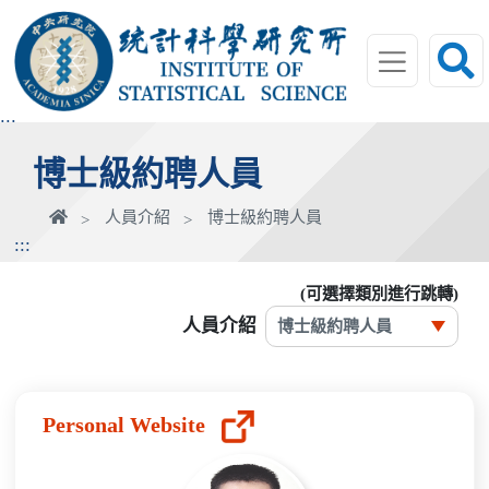
跳
到
主
要
內
:::
容
博士級約聘人員
區
塊
首
人員介紹
博士級約聘人員
頁
:::
(可選擇類別進行跳轉)
人員介紹
Personal Website