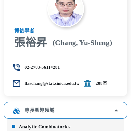
博後學者
張裕昇
(Chang, Yu-Sheng)
02-2783-5611#281
flaschang@stat.sinica.edu.tw
208室
專長興趣領域
Analytic Combinatorics