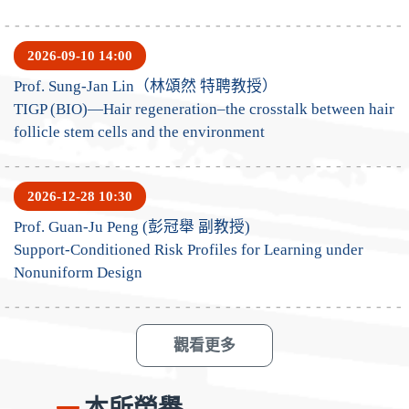
2026-09-10 14:00
Prof. Sung-Jan Lin（林頌然 特聘教授）
TIGP (BIO)—Hair regeneration–the crosstalk between hair
follicle stem cells and the environment
2026-12-28 10:30
Prof. Guan-Ju Peng (彭冠舉 副教授)
Support-Conditioned Risk Profiles for Learning under
Nonuniform Design
觀看更多
本所榮譽