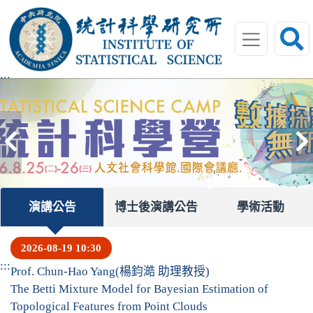
跳
到
主
要
內
:::
容
區
塊
上
一
筆
演講公告
博士後演講公告
學術活動
2026-08-19 10:30
:::
Prof. Chun-Hao Yang(楊鈞澔 助理教授)
The Betti Mixture Model for Bayesian Estimation of
Topological Features from Point Clouds